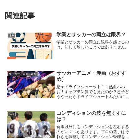
関連記事
学業とサッカーの両立は限界？
悩み
学業とサッカーの両立に限界を感じるの
は、決して珍しいことではありません。
サッカーアニメ・漫画（おすす
サッカーアニメ・漫画
め）
息子ドライブシューット！！熱血パパ
お！キャプテン翼でも見たのか？息子ど
うやったらドライブシュートみたいにす
ごい落ちるシュートできるの？熱血パパ
あの落ち方はアニメだからだよ。あそこ
まで落ちないけどドライブシュートは練
コンディションの波を無くすに
悩み
習すればできるよ。多分動画...
は？
食事以外にもコンディションを左右する
のがいくつかあります。プロの選手はそ
れらを調整してコンディション管理をし