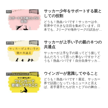
ています。その方法が子供にとって良い
のかも、人それぞれなのでその子なりの
コンディション管理を見つけてあげてく
サッカー少年をサポートする親と
悩み
ださい。
しての役割
どうも！熱血パパです！サッカーは今、
世界中で大きな注目を集めています。日
本でも、Jリーグや海外リーグの試合が盛
り上がり、子供たちのサッカー熱も高ま
っています。そんな中、親として子供の
サッカー上達をどのようにサポートする
サッカーが上手い子の親の８つの
未分類
かが大きな課題となって...
共通点
サッカーが上手な子の親ってどう接して
るんだろうって思った事ないですか？ど
うも！熱血パパです！自分自身サッカー
はちょっとやってましたがギリレギュラ
ーで出れるくらいのレベルでした。周り
の上手な子のお父さんって若い時はバリ
ウインガーが意識してやること
ドリブルトレーニング
バリにサッカーやっててめ...
どうも！熱血パパです！最近、サッカー
界で話題になっているニュースと言え
ば、若手選手たちが次々とプロの舞台に
立ち、活躍を始めていることです。特
に、ウインガーとして注目される若手選
手が増えており、そのプレースタイルや
成功の秘訣に多くの人々が関心...