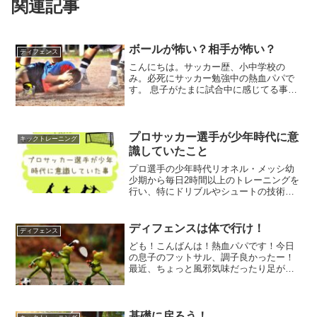
関連記事
ボールが怖い？相手が怖い？
ディフェンス
こんにちは。サッカー歴、小中学校の
み。必死にサッカー勉強中の熱血パパで
す。 息子がたまに試合中に感じてる事今
日は息子がたまに試合中に感じてる事に
ついて、それを改善していこうという記
事を書いていきます。 息子のコンディシ
ョンはとても波がありま...
プロサッカー選手が少年時代に意
キックトレーニング
識していたこと
プロ選手の少年時代リオネル・メッシ幼
少期から毎日2時間以上のトレーニングを
行い、特にドリブルやシュートの技術を
磨いていました。彼の練習は、単なる体
力向上にとどまらず、技術的な基礎を固
めることに重点を置いていました。サッ
ディフェンスは体で行け！
ディフェンス
カーが上手くなるために...
ども！こんばんは！熱血パパです！今日
の息子のフットサル、調子良かったー！
最近、ちょっと風邪気味だったり足が痛
いだの言って練習してなかったのによく
動いてた！体を休ませるのも重要です
ね！ 今日のテーマは「ディフェンス」息
子はオフェンシブのポジシ...
基礎に戻ろう！