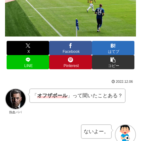
X
Facebook
はてブ
LINE
Pinterest
コピー
2022.12.06
「
オフザボール
」って聞いたことある？
熱血パパ
ないよー。