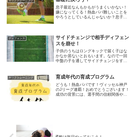
キックトレーニング
息子最近なんもかもがうまくいかない！
嫌になってくる！熱血パパ難しいことを
やろうとしているんじゃないか？息子パ
スもシュートもドリブルも！熱血パパ基
礎練をしてないからだな。どうも！熱血
パパです！息子世代のU12になると基礎
ができて当たり前。もう...
サイドチェンジで相手ディフェン
ディフェンス
スを崩せ！
子供のうちはロングキックで届く子はな
かなか居ないとおもいます。なので一回
中盤の子を通してサイドチェンジをする
ことがよくあります。中盤の子は逆サイ
ドもチェックしつつ、パスを受けたらす
ぐに逆サイドにボールを回せるように意
育成年代の育成プログラム
キックトレーニング
識していなければなりません。
どうも！熱血パパです！ヴィッセル神戸
のJリーグ連覇！おめでとうございます！
成功の背景には、選手間の信頼関係や戦
術の的確な実行、若手選手の成長など、
様々な要因が挙げられます！オーナーの
三木谷浩史氏もこの成果を喜び、ヴィッ
セル神戸の強みである「...
柔軟は毎日やっておこう！