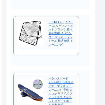
REFREEZE(リフリ
ーズ) リバウンドネ
ット ブラック 室内
屋外兼用 リバウン
ダー サッカー フッ
トサル 野球 練習 ト
レーニング
バランスボード
PRO 体幹 下半身 イ
ンナーマッスル ト
レーニング 子供 大
人 エクササイズ フ
ィットネス ダイエ
ット スケートボー
ド 送料無料