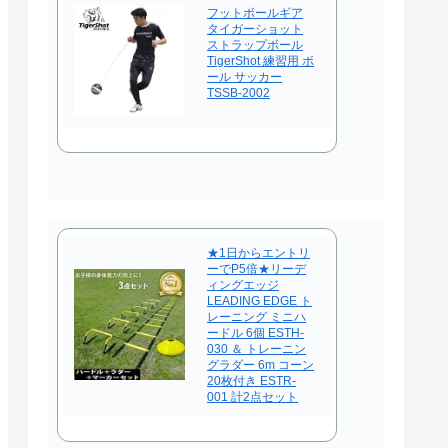
フットボールギア
タイガーショット
ストラップボール
TigerShot 練習用 ボ
ール サッカー
TSSB-2002
★1日からエントリ
ーでP5倍★リーデ
ィングエッジ
LEADING EDGE ト
レーニング ミニハ
ードル 6個 ESTH-
030 ＆ トレーニン
グラダー 6m コーン
20枚付き ESTR-
001 計2点セット