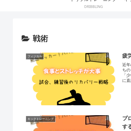
DRIBBLING
戦術
疲
フィジカル
近年
ちの
「少
に直
プ
キックトレーニング
す