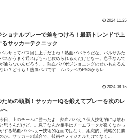
2024.11.25
ジショナルプレーで差をつけろ！最新トレンドで上
するサッカーテクニック
バルサってパス回し上手だよね！熱血パパそうだな。バルサみた
パスがうまく通ればもっと攻められるんだけどなー。息子なんで
が通らないんだろう。。熱血パパポジショニングのせいもあるん
ない？どうも！熱血パパです！ムバッペのPSGからレ...
2024.08.15
つための頭脳！サッカーIQを鍛えてプレーを次のレ
ルへ
今日、上のチームに勝ったよ！熱血パパえ？個人技術的には敵わ
と思うんだけど。。息子なんか相手はチームワークが良くなかっ
がする熱血パパへぇー技術的な面ではなく、組織的、戦略的に勝
のか。サッカーの試合で、技術やフィジカルだけでなく...