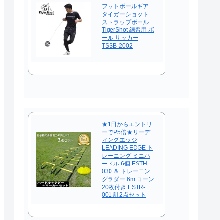
フットボールギア
タイガーショット
ストラップボール
TigerShot 練習用 ボ
ール サッカー
TSSB-2002
★1日からエントリ
ーでP5倍★リーデ
ィングエッジ
LEADING EDGE ト
レーニング ミニハ
ードル 6個 ESTH-
030 ＆ トレーニン
グラダー 6m コーン
20枚付き ESTR-
001 計2点セット