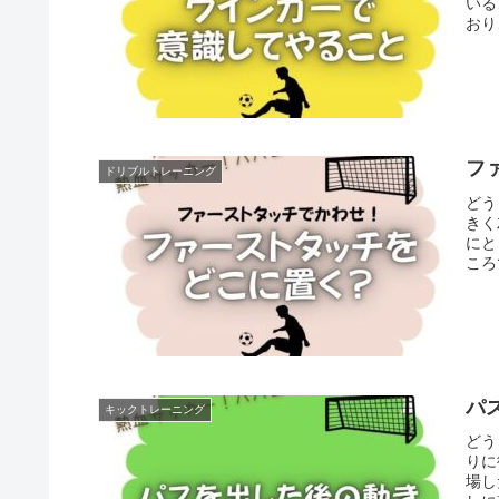
いる
おり
フ
ドリブルトレーニング
どう
きく
にと
ころ
パ
キックトレーニング
どう
りに
場し