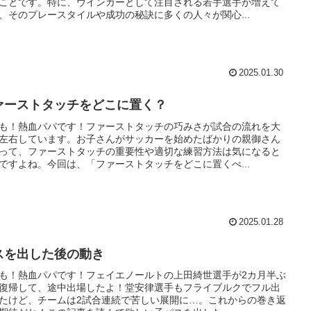
ことです。特に、ウインガーとして注目される若手選手が増えて
、そのプレースタイルや成功の秘訣に多くの人々が関心...
2025.01.30
ァーストタッチをどこに置く？
も！熱血パパです！ファーストタッチの巧みさが試合の流れを大
左右しています。お子さんがサッカーを始めたばかりの親御さん
って、ファーストタッチの重要性や適切な練習方法は気になると
ですよね。今回は、「ファーストタッチをどこに置くべ...
2025.01.28
スを出した後の動き
も！熱血パパです！フェイエノールトの上田綺世選手が2カ月半ぶ
復帰して、途中出場したよ！堂安律選手もフライブルクでフル出
たけど、チームは2試合連続で苦しい展開に…。これからの巻き返