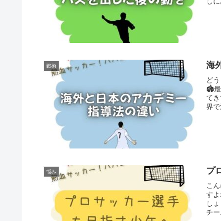
しに
海
戦術
どう
🏟
てき
界で
プ
悩み
こん
すよ
しょ
チー