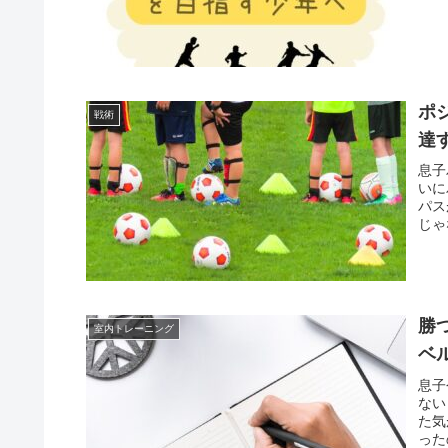
ポ
戦術
達
息子
いに
パス
じゃ
勝
室内トレーニング
ベ
息子
ない
た気
った