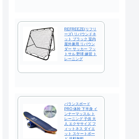
REFREEZE(リフリ
ーズ) リバウンドネ
ット ブラック 室内
屋外兼用 リバウン
ダー サッカー フッ
トサル 野球 練習 ト
レーニング
バランスボード
PRO 体幹 下半身 イ
ンナーマッスル ト
レーニング 子供 大
人 エクササイズ フ
ィットネス ダイエ
ット スケートボー
ド 送料無料