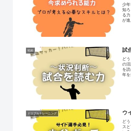
少年
知ろ
る力
が進
試
戦術
どう
の活
を読
年を
ウ
ドリブルトレーニング
どう
スと