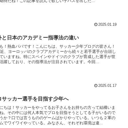
期待だね！この記事を読んで欲しい子パスを出した...
2025.01.19
外と日本のアカデミー指導法の違い
も！熱血パパです！こんにちは、サッカー少年ブログの皆さん！
️最近、ヨーロッパのクラブアカデミーから続々と若手選手が台頭し
ていますね。特にスペインやドイツのクラブが育成した選手が世
活躍しており、その指導法が注目されています。今回...
2025.01.17
ロサッカー選手を目指す少年へ
にちは！サッカーをやってるお子さんをお持ちの方って結構いま
ね。その中には何人本気でプロを目指そうとしてる子がいるので
うか？口では言うもののゲームばかりやっている。いつも２軍の
ムでワイワイやっている。みなさん、それぞれ環境は違...