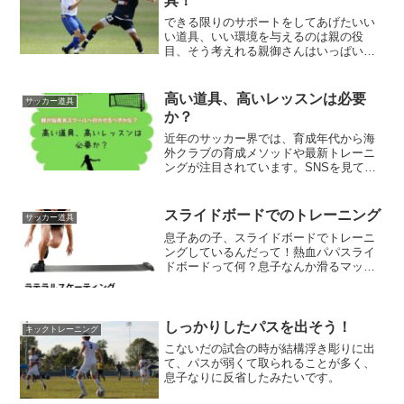
具！
できる限りのサポートをしてあげたいい
い道具、いい環境を与えるのは親の役
目、そう考えれる親御さんはいっぱいサ
ポートしてあげましょう！
高い道具、高いレッスンは必要
サッカー道具
か？
近年のサッカー界では、育成年代から海
外クラブの育成メソッドや最新トレーニ
ングが注目されています。SNSを見て
も、高額なレッスンや最新スパイクを使
う子どもたちの姿が目に入る機会が増え
ました。そんな中、多くのサッカーパ
スライドボードでのトレーニング
サッカー道具
パ・ママが一度は悩むのが「...
息子あの子、スライドボードでトレーニ
ングしているんだって！熱血パパスライ
ドボードって何？息子なんか滑るマット
の上で滑って下半身を鍛えるみたいなや
つ。熱血パパへぇー。。気になる。。ど
うも！熱血パパです！スライドボードス
ライドボードは、滑りやす...
しっかりしたパスを出そう！
キックトレーニング
こないだの試合の時が結構浮き彫りに出
て、パスが弱くて取られることが多く、
息子なりに反省したみたいです。